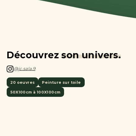
Découvrez
son univers.
@jc.sala.9
20 oeuvres
Peinture sur toile
50X100cm à 100X100cm