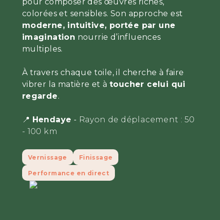
pour composer des œuvres riches,
colorées et sensibles. Son approche est
moderne, intuitive, portée par une
imagination
nourrie d’influences
multiples.
À travers chaque toile, il cherche à faire
vibrer la matière et à
toucher celui qui
regarde
.
📍
Hendaye
-
Rayon de déplacement :
50
- 100 km
Vernissage
Finissage
Performance en direct